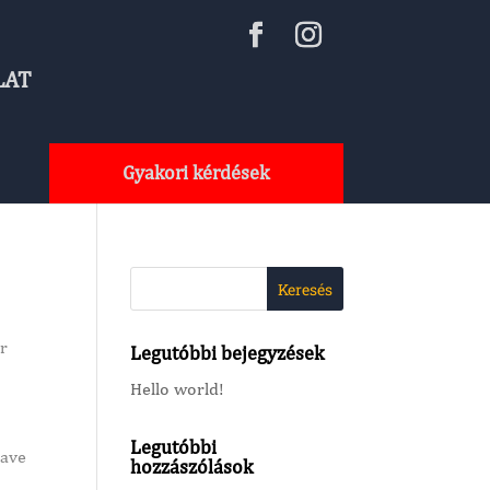
LAT
Gyakori kérdések
ur
Legutóbbi bejegyzések
Hello world!
Legutóbbi
have
hozzászólások