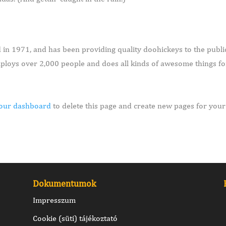
 1971, and has been providing quality doohickeys to the publi
mploys over 2,000 people and does all kinds of awesome things fo
our dashboard
to delete this page and create new pages for your
Dokumentumok
Impresszum
Cookie (süti) tájékoztató