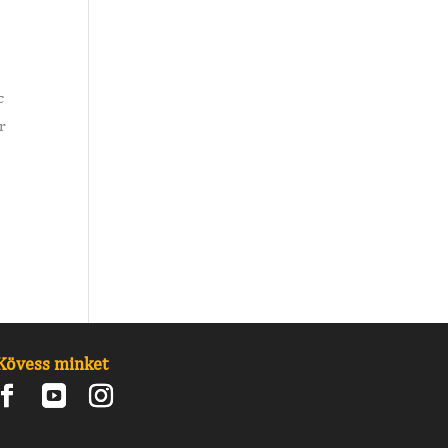
c
r
Kövess minket