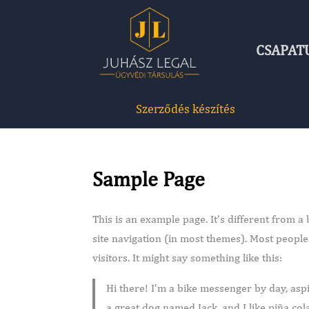
CSAPAT
Szerződés készítés
Sample Page
This is an example page. It’s different from a
site navigation (in most themes). Most people
visitors. It might say something like this:
Hi there! I’m a bike messenger by day, aspir
a great dog named Jack, and I like piña cola