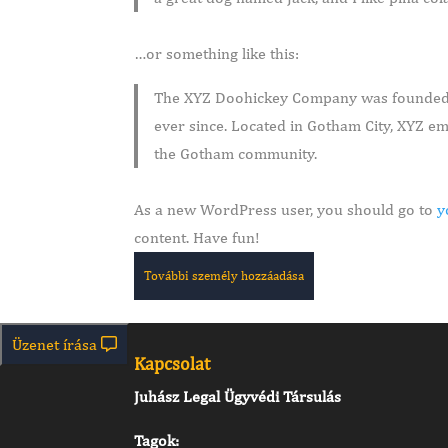
…or something like this:
The XYZ Doohickey Company was founded in
ever since. Located in Gotham City, XYZ e
the Gotham community.
As a new WordPress user, you should go to
y
content. Have fun!
További személy hozzáadása
Üzenet írása
Kapcsolat
Juhász Legal Ügyvédi Társulás
Tagok: