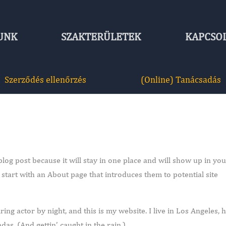
UNK
SZAKTERÜLETEK
KAPCSO
Szerződés ellenőrzés
(Online) Tanácsadás
 blog post because it will stay in one place and will show up in yo
 start with an About page that introduces them to potential site
ing actor by night, and this is my website. I live in Los Angeles, 
das. (And gettin’ caught in the rain.)