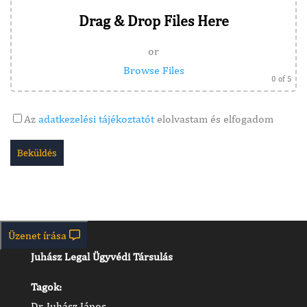
Drag & Drop Files Here
or
Browse Files
0
of 5
Az
adatkezelési tájékoztatót
elolvastam és elfogadom
Kapcsolat
Üzenet írása
Juhász Legal Ügyvédi Társulás
Tagok:
Dr. Juhász János