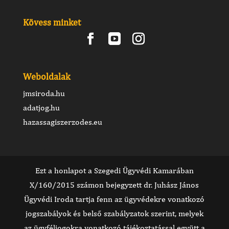
Kövess minket
Weboldalak
jmsiroda.hu
adatjog.hu
hazassagiszerzodes.eu
Ezt a honlapot a Szegedi Ügyvédi Kamarában
X/160/2015 számon bejegyzett dr. Juhász János
Ügyvédi Iroda tartja fenn az ügyvédekre vonatkozó
jogszabályok és belső szabályzatok szerint, melyek
az ügyféljogokra vonatkozó tájékoztatással együtt a