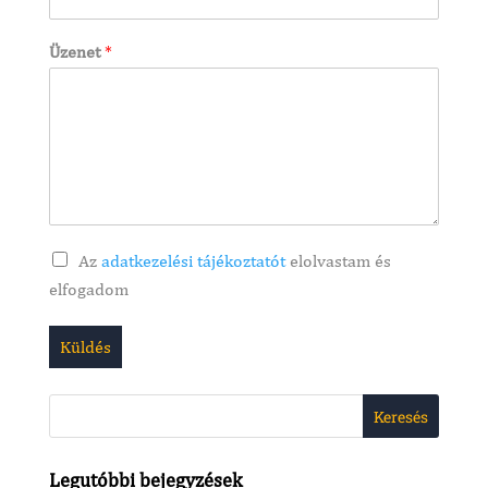
Üzenet
*
Az
adatkezelési tájékoztatót
elolvastam és
elfogadom
Küldés
Legutóbbi bejegyzések